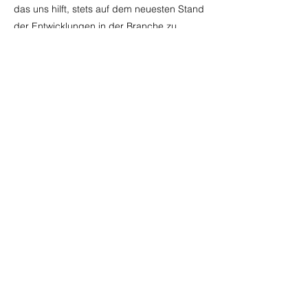
das uns hilft, stets auf dem neuesten Stand
der Entwicklungen in der Branche zu
bleiben und unsere Fachkompetenz
kontinuierlich auszubauen.
Ihr Partner für präzise Metallbau-
Lösungen
Mit unserer Expertise und Erfahrung setzen
wir Ihre Metallbauprojekte zuverlässig und
effizient um - sei es Neubau, Reparatur
oder individuelle Metallbauarbeiten.
Vertrauen Sie auf
BF Metallbau AG
- Ihr
Partner für hochwertige Stahlkonstruktionen
und professionelle Metallbau-
Dienstleistungen.