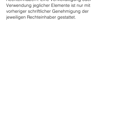
Verwendung jeglicher Elemente ist nur mit
vorheriger schriftlicher Genehmigung der
jeweiligen Rechteinhaber gestattet.
Allgemeines:
Wir können keine Garantie für die Sicherheit
der Datenübertragung im Internet
übernehmen. Insbesondere besteht bei der
Übermittlung von Daten per E-Mail das
Risiko, dass Dritte darauf zugreifen.
Die Nutzung der im Impressum
veröffentlichten Kontaktdaten für
Werbezwecke durch Dritte ist ausdrücklich
untersagt.
Sollten einzelne Bestimmungen oder
Formulierungen dieses
Haftungsausschlusses unwirksam sein oder
werden, bleibt die Gültigkeit der übrigen
Regelungen unberührt.